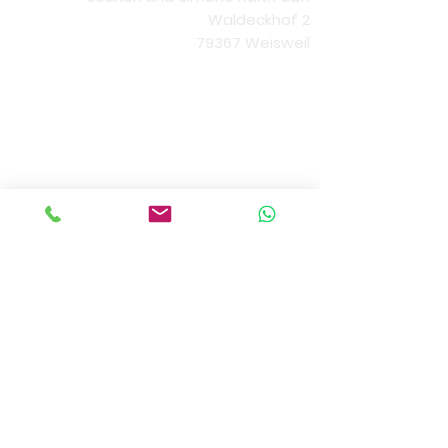
Waldeckhof 2
79367 Weisweil
Telefon: 07646/1393
E-Mail:
info@waldeckhof.de
Strauße
Waldeckhof - Strauße
Jochen Raith
Waldeckhof 2
79367 Weisweil
Öffnungszeiten:
Donnerstag-Samstag 17 - 21 Uhr
Sonn-/Feiertags 11.30 - 21 Uhr