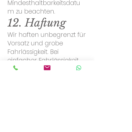
Mindesthaltbarkeitsdatu
m zu beachten.
12. Haftung
Wir haften unbegrenzt für
Vorsatz und grobe
Fahrlässigkeit. Bei
einfacher Fahrlässigkeit
haften wir nur bei
Verletzung wesentlicher
Vertragspflichten
(Kardinalpflichten) und
nur für den typischen
vorhersehbaren Schaden.
13. Online-